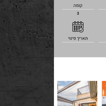
קומה
3
תאריך פינוי
למכירה
למכירה