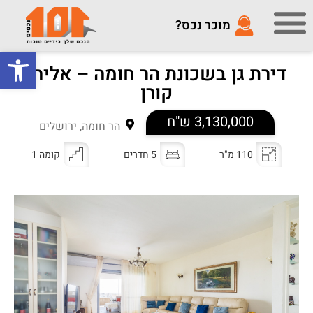
מוכר נכס?
פתח סרגל
דירת גן בשכונת הר חומה – אליהו
קורן
3,130,000 ש"ח
הר חומה, ירושלים
110 מ"ר
5 חדרים
קומה 1