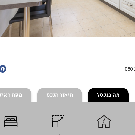
050-
מה בנכס?
תיאור הנכס
מפת האיזו