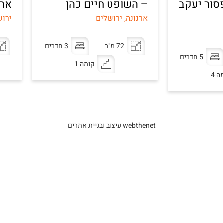
סור יעקב
– השופט חיים כהן
ארנ
ארנונה, ירושלים
ירוש
72 מ"ר
3 חדרים
5 חדרים
קומה 1
ה 4
webthenet עיצוב ובניית אתרים